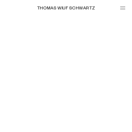
THOMAS WIUF SCHWARTZ
PROJEKTE
IMPRINT
LEISTUNGEN
Thomas Wiuf Schwartz
Dasselstraße 51
ÜBER MICH
50674 Cologne, Germany
UST-ID: DE 815 622 661
KONTAKT
ART DIRECTION